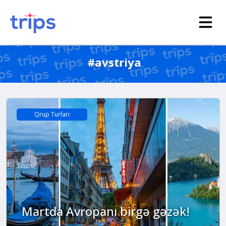
#avstriya
Qrup Turları
Martda Avropanı birgə gəzək!