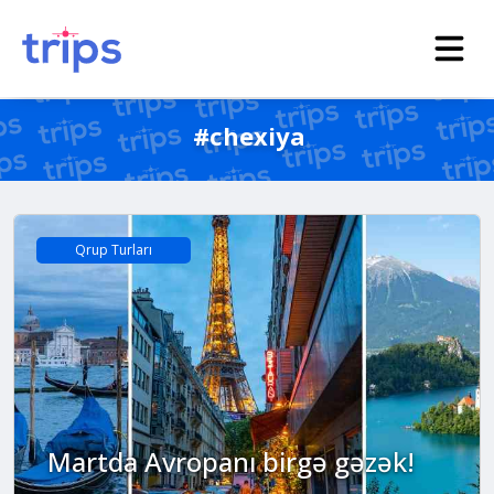
#chexiya
Qrup Turları
Martda Avropanı birgə gəzək!