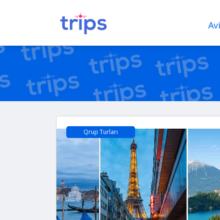
Av
Qrup Turları