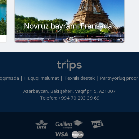
Novruz bayramı Fransada
qqımızda
|
Hüquqi məlumat
|
Texniki dəstək
|
Partnyorluq proqr
Azərbaycan, Bakı şəhəri, Vaqif pr. 5, AZ1007
Telefon: +994 70 293 39 69