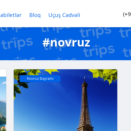
(+9
iabiletlər
Bloq
Uçuş Cədvəli
#novruz
Novruz Bayramı