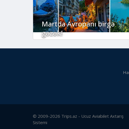
Martda Avropanı birgə
gəzək!
Ha
© 2009-2026 Trips.az - Ucuz Aviabilet Axtarış
Sistemi