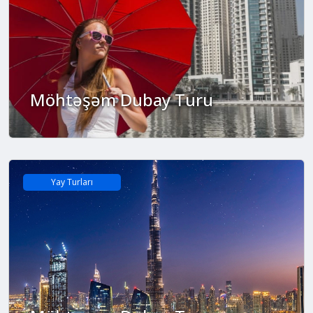
Möhtəşəm Dubay Turu
Yay Turları