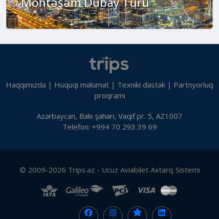
Möhtəşəm Dubay Turu
Haqqımızda
|
Hüquqi məlumat
|
Texniki dəstək
|
Partnyorluq
proqramı
Azərbaycan, Bakı şəhəri, Vaqif pr. 5, AZ1007
Telefon: +994 70 293 39 69
© 2009-2026 Trips.az - Ucuz Aviabilet Axtarış Sistemi