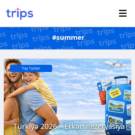
#summer
Yay Turları
Türkiyə 2026 – Erkən Rezervasiya