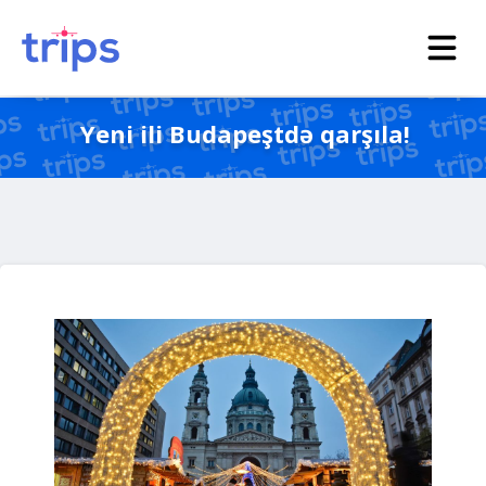
Yeni ili Budapeştdə qarşıla!