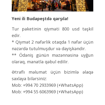
Yeni ili Budapeştdə qarşıla!
Tur paketinin qiyməti 800 usd təşkil
edir.
* Qiymət 2 nəfərlik otaqda 1 nəfər üçün
nəzərdə tutulmuşdur və dəyişkəndir.
** Ödəniş günün məzənnəsinə uyğun
olaraq, manatla qəbul edilir.
Ətraflı məlumat üçün bizimlə əlaqə
saxlaya bilərsiniz:
Mob: +994 70 2933969 (+WhatsApp)
Mob: +994 55 6063969 (+WhatsApp)