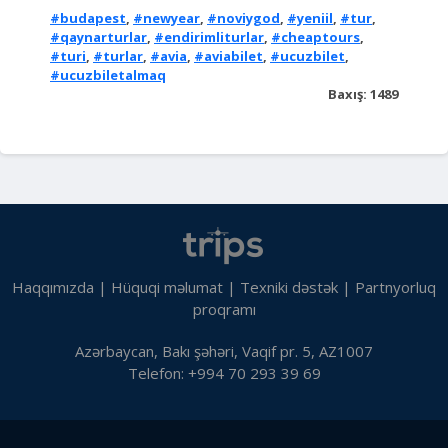
#budapest
,
#newyear
,
#noviygod
,
#yeniil
,
#tur
,
#qaynarturlar
,
#endirimliturlar
,
#cheaptours
,
#turi
,
#turlar
,
#avia
,
#aviabilet
,
#ucuzbilet
,
#ucuzbiletalmaq
Baxış: 1489
Haqqımızda
|
Hüquqi məlumat
|
Texniki dəstək
|
Partnyorluq
proqramı
Azərbaycan, Bakı şəhəri, Vaqif pr. 5, AZ1007
Telefon: +994 70 293 39 69