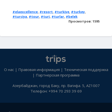
#elaexcellence
,
#resort
,
#turkiye
,
#turkey
,
#turciya
,
#tour
,
#turi
,
#turlar
,
#belek
Просмотров: 1595
О нас
|
Правовая информация
|
Техническая поддержка
|
Партнерская программа
Азербайджан, город Баку, пр. Вагифа. 5, AZ1007
Телефон: +994 70 293 39 69