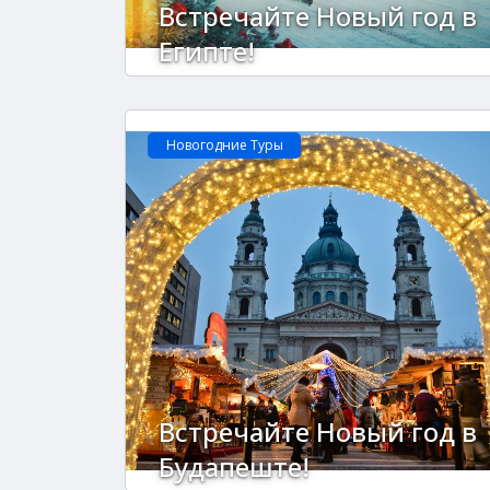
Встречайте Новый год в
Египте!
Новогодние Туры
Встречайте Новый год в
Будапеште!