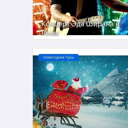
Концерт Эда Ширана в
Риме
Новогодние Туры