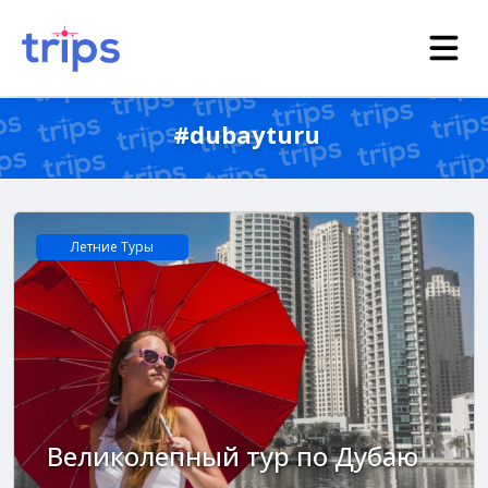
#dubayturu
Летние Tуры
Великолепный тур по Дубаю