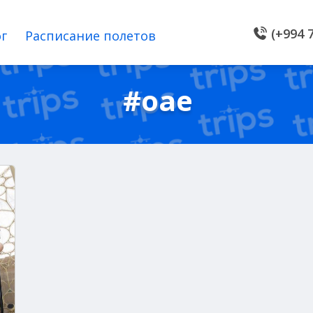
(+994 7
г
Расписание полетов
#oae