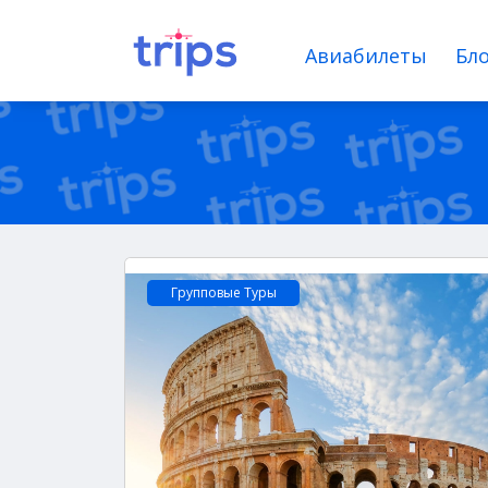
Авиабилеты
Бло
Групповые Туры