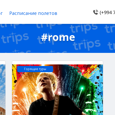
(+994 7
г
Расписание полетов
#rome
Горящие туры