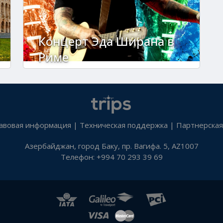
и
Концерт Эда Ширана в
Риме
авовая информация
|
Техническая поддержка
|
Партнерская
Азербайджан, город Баку, пр. Вагифа. 5, AZ1007
Телефон: +994 70 293 39 69