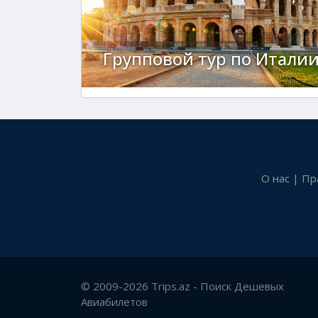
Групповой тур по Итали
О нас
|
Пр
© 2009-2026 Trips.az - Поиск Дешевых
Авиабилетов