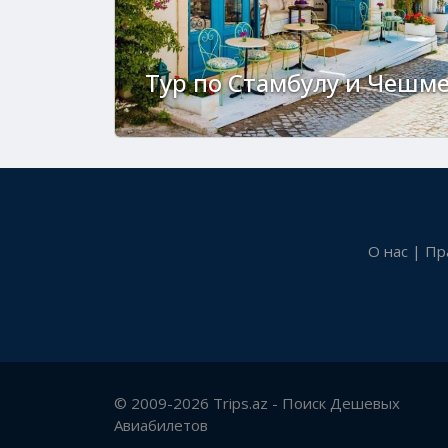
Тур по Стамбулу и Чешм
О нас
|
Пр
© 2009-2026 Trips.az - Поиск Дешевых
Авиабилетов