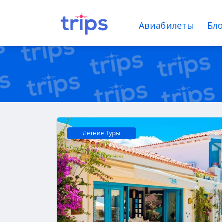
Авиабилеты
Бло
Летние Tуры