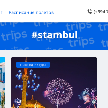
(+994 7
г
Расписание полетов
#stambul
Новогодние Туры