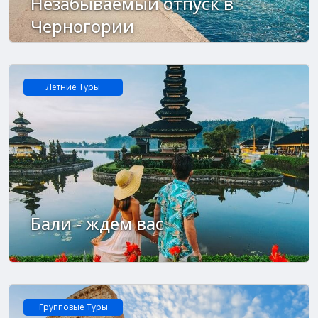
Незабываемый отпуск в
Черногории
Летние Tуры
Бали - ждем вас
Групповые Туры