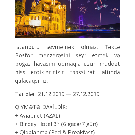
Istanbulu sevməmək olmaz. Təkcə
Bosfor mənzərəsini seyr etmək və
boğaz havasını udmaqla uzun müddət
hiss etdiklərinizin təəssüratı altında
qalacaqsınız.
Tarixlər: 21.12.2019 — 27.12.2019
QİYMƏTƏ DAXİLDİR:
+ Aviabilet (AZAL)
+ Birbey Hotel 3* (6 gecə/7 gün)
+ Qidalanma (Bed & Breakfast)