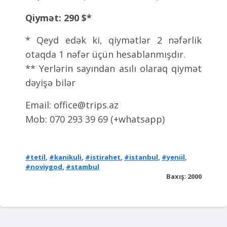
Qiymət: 290 $*
* Qeyd edək ki, qiymətlər 2 nəfərlik
otaqda 1 nəfər üçün hesablanmışdır.
** Yerlərin sayından asılı olaraq qiymət
dəyişə bilər
Email:
office@trips.az
Mob: 070 293 39 69 (+whatsapp)
#tetil
,
#kanikuli
,
#istirahet
,
#istanbul
,
#yeniil
,
#noviygod
,
#stambul
Baxış: 2000