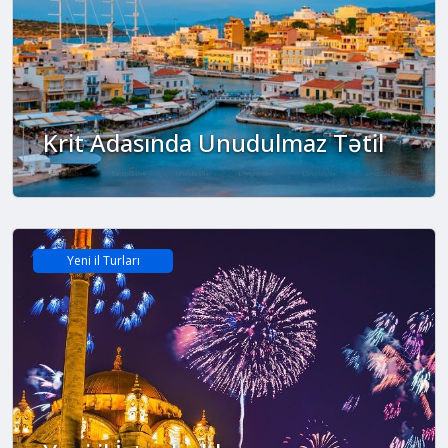
Krit Adasında Unudulmaz Tətil
Yeni il Turları