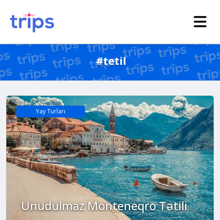
#tetil
Yay Turları
Unudulmaz Monteneqro Tətili