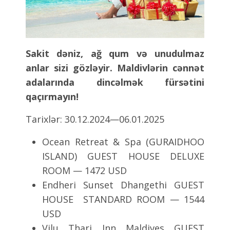
Sakit dəniz, ağ qum və unudulmaz
anlar sizi gözləyir. Maldivlərin cənnət
adalarında dincəlmək fürsətini
qaçırmayın!
Tarixlər: 30.12.2024—06.01.2025
Ocean Retreat & Spa (GURAIDHOO
ISLAND) GUEST HOUSE DELUXE
ROOM — 1472 USD
Endheri Sunset Dhangethi GUEST
HOUSE STANDARD ROOM — 1544
USD
Vilu Thari Inn Maldives GUEST