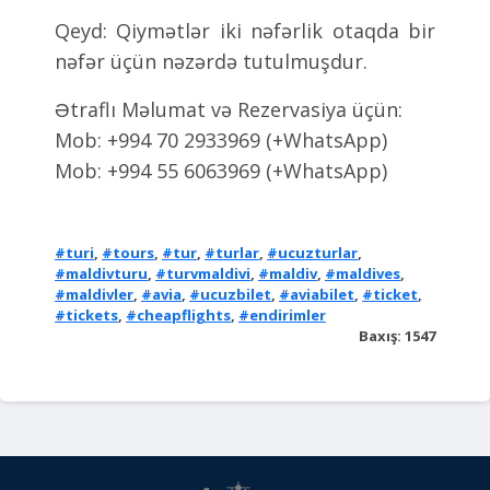
Qeyd: Qiymətlər iki nəfərlik otaqda bir
nəfər üçün nəzərdə tutulmuşdur.
Ətraflı Məlumat və Rezervasiya üçün:
Mob: +994 70 2933969 (+WhatsApp)
Mob: +994 55 6063969 (+WhatsApp)
#turi
,
#tours
,
#tur
,
#turlar
,
#ucuzturlar
,
#maldivturu
,
#turvmaldivi
,
#maldiv
,
#maldives
,
#maldivler
,
#avia
,
#ucuzbilet
,
#aviabilet
,
#ticket
,
#tickets
,
#cheapflights
,
#endirimler
Baxış: 1547