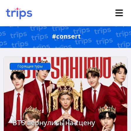
#consert
Горящие туры
BTS вернулись на сцену