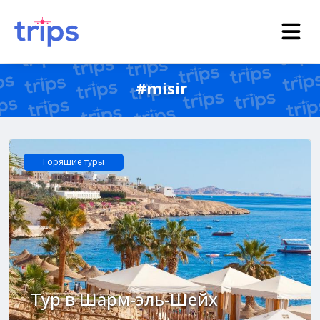
#misir
Горящие туры
Tур в Шарм-эль-Шейх